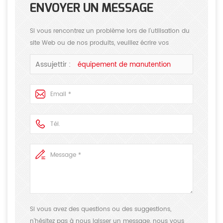
ENVOYER UN MESSAGE
Si vous rencontrez un problème lors de l'utilisation du
site Web ou de nos produits, veuillez écrire vos
commentaires ou suggestions, nous répondrons à vos
Assujettir :
équipement de manutention
questions dans les meilleurs délais! merci de votre
attention!
Si vous avez des questions ou des suggestions,
n'hésitez pas à nous laisser un message, nous vous