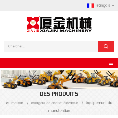
Français
DES PRODUITS
équipement de
maison
/
chargeur de chariot élévateur
/
manutention