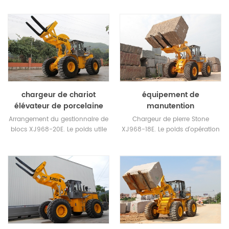
tonnes. Chargeur évalué 40
tonnes.
tonnes.
chargeur de chariot
équipement de
élévateur de porcelaine
manutention
Arrangement du gestionnaire de
Chargeur de pierre Stone
blocs XJ968-20E. Le poids utile
XJ968-18E. Le poids d'opération
est de 25 tonnes, il est de 3 à 5
23,5 tonnes.
tonnes plus lourd que d'autres
marques.