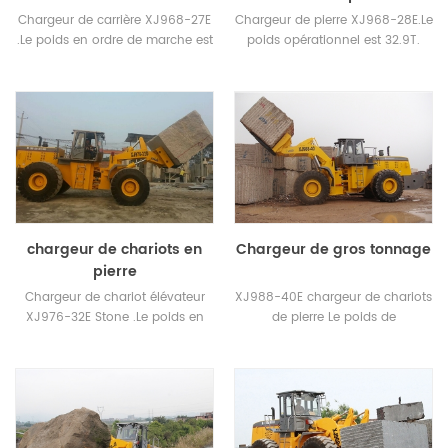
porcelaine
Chargeur de carrière XJ968-27E
Chargeur de pierre XJ968-28E.Le
.Le poids en ordre de marche est
poids opérationnel est 32.9T.
de 32T. Charge maximale en
Charge maximale en hauteur de
hauteur de levage: 20.6T /
levage: 28T / 3530mm
3950mm
chargeur de chariots en
Chargeur de gros tonnage
pierre
Chargeur de chariot élévateur
XJ988-40E chargeur de chariots
XJ976-32E Stone .Le poids en
de pierre Le poids de
ordre de marche est de 33.5T.
fonctionnement est de 48
Pneu avant: pneus trois étoiles
tonnes. Charge nominale 40
29.5 en acier renforcé ADVANCE
tonnes.
à forte charge.