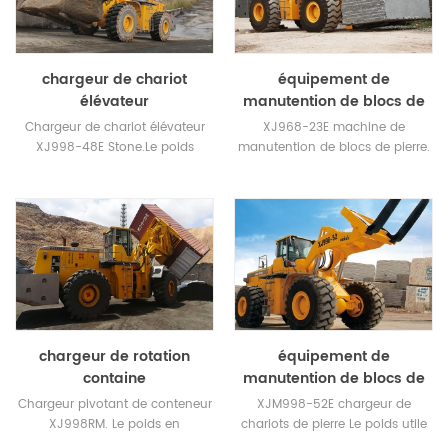
chargeur de chariot
équipement de
élévateur
manutention de blocs de
pierre
Chargeur de chariot élévateur
XJ968-23E machine de
XJ998-48E Stone.Le poids
manutention de blocs de pierre.
opérationnel est de 50T. Pneu
Le poids opérationnel est de 28
avant: pneus ADVANCE haute
tonnes. Lorsque la charge
résistance, trois pneus, en fil
maximale est de 23 tonnes, la
d'acier 29.5R29.
hauteur de levage maximale
atteint 2,2 m.
chargeur de rotation
équipement de
containe
manutention de blocs de
pierre
Chargeur pivotant de conteneur
XJM998-52E chargeur de
XJ998RM. Le poids en
chariots de pierre Le poids utile
fonctionnement est de 63
est de 57T. Charge nominale 52